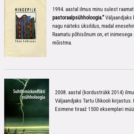
1994. aastal ilmus minu sulest raama
pastoraalpsühholoogia.”
Väljaandjaks 
nagu näiteks üksildus, madal enesehin
Raamatu põhisõnum on, et inimesega s
mõistma.
2008. aastal (kordustrükk 2014) ilm
Väljaandjaks Tartu Ülikooli kirjastu
Esimene tiraaž 1500 eksemplari müüdi