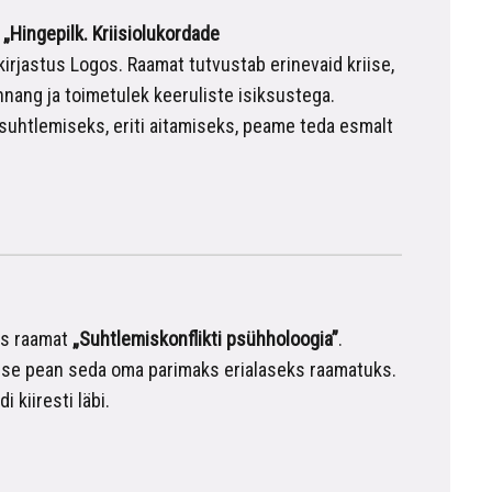
t
„Hingepilk. Kriisiolukordade
kirjastus Logos. Raamat tutvustab erinevaid kriise,
nang ja toimetulek keeruliste isiksustega.
uhtlemiseks, eriti aitamiseks, peame teda esmalt
us raamat
„Suhtlemiskonflikti psühholoogia”
.
s. Ise pean seda oma parimaks erialaseks raamatuks.
 kiiresti läbi.