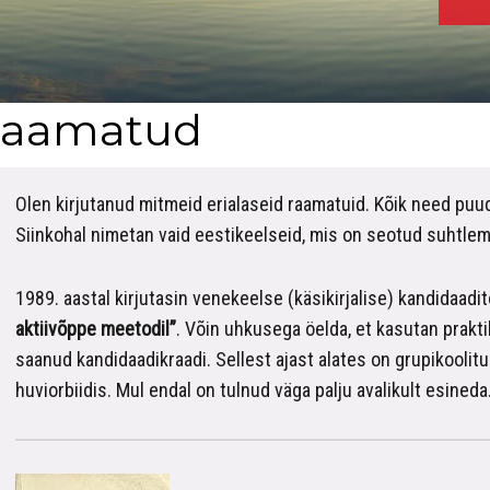
aamatud
Olen kirjutanud mitmeid erialaseid raamatuid. Kõik need puu
Siinkohal nimetan vaid eestikeelseid, mis on seotud suhtle
1989. aastal kirjutasin venekeelse (käsikirjalise) kandidaadi
aktiivõppe meetodil”
. Võin uhkusega öelda, et kasutan prakti
saanud kandidaadikraadi. Sellest ajast alates on grupikoolitu
huviorbiidis. Mul endal on tulnud väga palju avalikult esineda