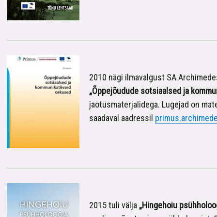
2010 nägi ilmavalgust SA Archimedes 
„Õppejõudude sotsiaalsed ja kommu
jaotusmaterjalidega. Lugejad on mater
saadaval aadressil
primus.archimed
2015 tuli välja
„Hingehoiu psühholoo