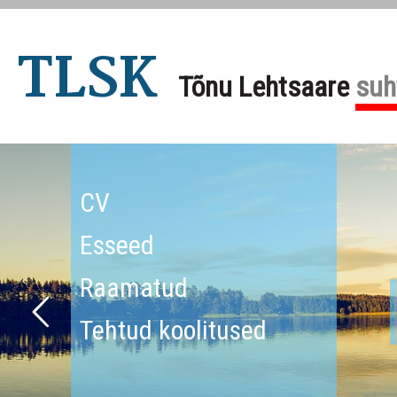
TLSK
Tõnu Lehtsaare
suh
CV
Esseed
Raamatud
Tehtud koolitused