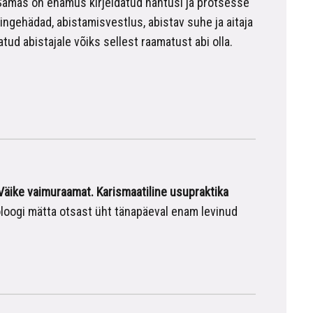
Samas on enamus kirjeldatud nähtusi ja protsesse
ingehädad, abistamisvestlus, abistav suhe ja aitaja
tud abistajale võiks sellest raamatust abi olla.
Väike vaimuraamat. Karismaatiline usupraktika
oogi mätta otsast üht tänapäeval enam levinud