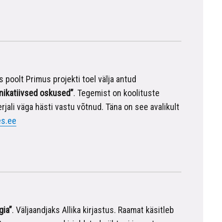
poolt Primus projekti toel välja antud
nikatiivsed oskused”
. Tegemist on koolituste
jali väga hästi vastu võtnud. Täna on see avalikult
es.ee
gia”
. Väljaandjaks Allika kirjastus. Raamat käsitleb