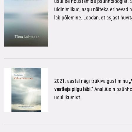
usulise nõustamise psühholoogiat. 
üldinimlikud, nagu näiteks erinevad h
läbipõlemine. Loodan, et asjast huvita
2021. aastal nägi trükivalgust minu
„
vaatleja pilgu läbi.”
Analüüsin psühhol
usuliikumist.