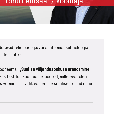
Tõnu Lehtsaar
/
koolitaja
dutavad religiooni- ja/või suhtlemispsühholoogiat.
mistemaatikaga.
töö teemal:
„Suulise väljendusoskuse arendamine
kas testitud koolitusmetoodikat, mille eest olen
s vormina ja avalik esinemine sisuliselt olnud minu
.